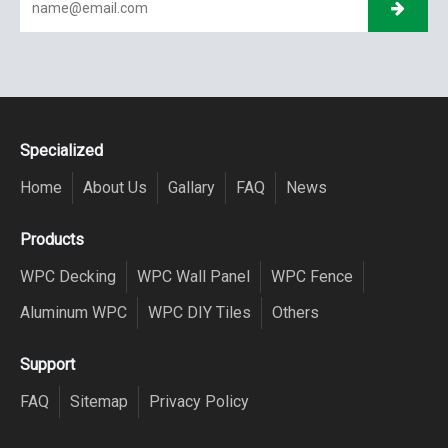
Specialized
Home
About Us
Gallary
FAQ
News
Products
WPC Decking
WPC Wall Panel
WPC Fence
Aluminum WPC
WPC DIY Tiles
Others
Support
FAQ
Sitemap
Privacy Policy