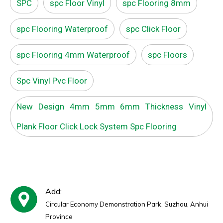
SPC
spc Floor Vinyl
spc Flooring 8mm
spc Flooring Waterproof
spc Click Floor
spc Flooring 4mm Waterproof
spc Floors
Spc Vinyl Pvc Floor
New Design 4mm 5mm 6mm Thickness Vinyl
Plank Floor Click Lock System Spc Flooring
Add:
Circular Economy Demonstration Park, Suzhou, Anhui
Province